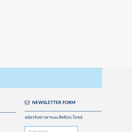
ท่อน้ำไทย ผู้ผลิตและจัดจำหน่ายท่อ, ท่อ
16
น้ำไทย ครบทุกความต้องการ
ม.ค
ออกอากาศ 16 ม.ค 2567
รายละเอียดเพิ่มเติม
NEWSLETTER FORM
สมัครรับข่าวสารและสิทธิประโยชน์